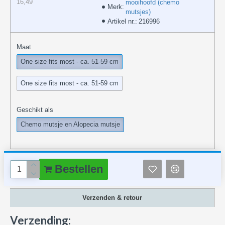
16,49
mooihoofd (chemo
Merk:
mutsjes)
Artikel nr.:
216996
Maat
One size fits most - ca. 51-59 cm
One size fits most - ca. 51-59 cm
Geschikt als
Chemo mutsje en Alopecia mutsje
Bestellen
Verzenden & retour
Verzending: