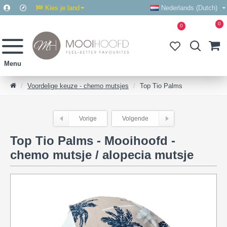
Kies je land
Nederlands (Dutch)
0
0
Voordelige keuze - chemo mutsjes
Top Tio Palms
Vorige
Volgende
Top Tio Palms - Mooihoofd -
chemo mutsje / alopecia mutsje