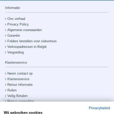
Informatie
Ons verhaal
Privacy Policy
Algemene voorwaarden
Garantie
Folders bestellen voor ziekenhuis
Verkoopadressen in België
Vergoeding
Klantenservice
Neem contact op
Klantenservice
Retour informatie
Ruilen
Veilig Betalen
Retour aanmelden
Verzendkosten & bezorging
Privacybeleid
Wij gebruiken cookies
Site map