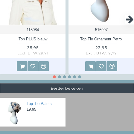
115084
516997
Top PLUS blauw
Top Tio Ornament Petrol
35,95
23,95
Excl. BTW:29,71
Excl. BTW:19,79
Eerder bekeken
Top Tio Palms
19,95