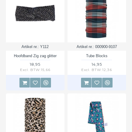
Artikel nr.:
Y112
Artikel nr.:
000900-9107
Hoofdband Zig zag glitter
Tube Blocks
18,95
14,95
Excl. BTW:15,66
Excl. BTW:12,36