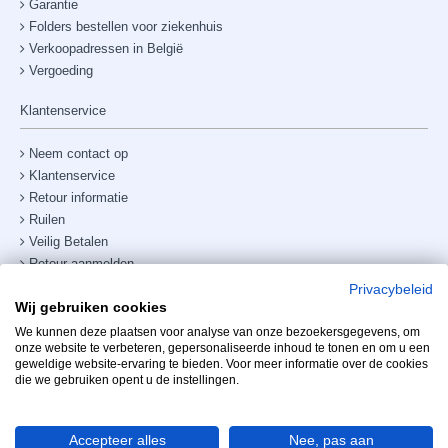
Garantie
Folders bestellen voor ziekenhuis
Verkoopadressen in België
Vergoeding
Klantenservice
Neem contact op
Klantenservice
Retour informatie
Ruilen
Veilig Betalen
Retour aanmelden
Verzendkosten & bezorging
Privacybeleid
Wij gebruiken cookies
Site map
Telefoonnummer:
+31238882885
We kunnen deze plaatsen voor analyse van onze bezoekersgegevens, om
onze website te verbeteren, gepersonaliseerde inhoud te tonen en om u een
geweldige website-ervaring te bieden. Voor meer informatie over de cookies
Mijn account
die we gebruiken opent u de instellingen.
Accepteer alles
Nee, pas aan
Filter Producten