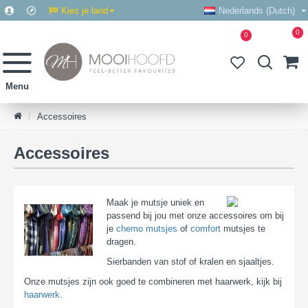
Kies je land
Nederlands (Dutch)
0
0
Accessoires
Accessoires
Maak je mutsje uniek en
passend bij jou met onze accessoires om bij
je
chemo mutsjes
of
comfort
mutsjes te
dragen.
Sierbanden van stof of kralen en sjaaltjes.
Onze mutsjes zijn ook goed te combineren met haarwerk, kijk bij
haarwerk
.