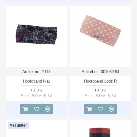
Artikel nr.:
Y113
Artikel nr.:
001069-94
Hoofdband Ikat
Hoofdband Lodz R
18,95
18,95
Excl. BTW:15,66
Excl. BTW:15,66
Met glitter