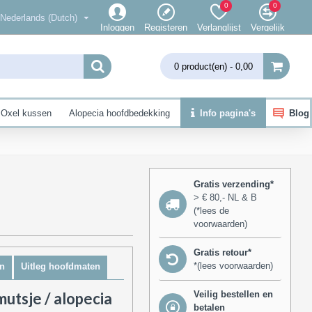
0
0
Nederlands (Dutch)
Inloggen
Registeren
Verlanglijst
Vergelijk
0 product(en) - 0,00
Oxel kussen
Alopecia hoofdbedekking
Info pagina's
Blog
Gratis verzending*
> € 80,- NL & B
(*lees de
voorwaarden)
Gratis retour*
*(lees voorwaarden)
n
Uitleg hoofdmaten
Veilig bestellen en
utsje / alopecia
betalen