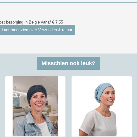
ost bezorging in België vanaf € 7,55
r
uden te retourneren. Om een retourzending te versturen kun je gebruik maken 
angt. Een retour kan vaak gratis teruggestuurd via dat antwoordnummer maar nie
Misschien ook leuk?
 verzendbewijs of track&trace code verstuurd worden of voor doosjes. Hiervoo
ce of verzendbewijs dan betalen wij de retourkosten wel helemaal. Zo betalen 
n verzendbewijs of Track&Trace als bewijsje dat je het verzonden hebt dan ko