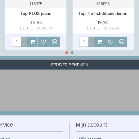
115075
516093
Top PLUS jeans
Top Tio lichtblauw denim
35,95
19,95
Excl. BTW:29,71
Excl. BTW:16,49
EERDER BEKEKEN
rvice
Mijn account