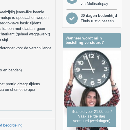
via Multisafepay
elzijdig jeans-like beanie
30 dagen bedenktijd
mutsje is speciaal ontworpen
Thuis rustig passen
ed-to-have basic tijdens
e katoen met elastan, geen
chterkant (geheel weggewerkt)
Wanneer wordt mijn
stijl:
bestelling verstuurd?
) hieronder voor de verschillende
es en banden)
t prettig draagt tijdens
ecia en chemotherapie
Besteld voor 21.00 uur?
Vaak zelfde dag
verstuurd (werkdagen)
f beoordeling