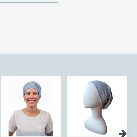
van ons antwoordnummer - hiervoor
t altijd; lees hierna hoe dat
r berekenen wij de helft aan
wij voor iedere klant die een
st dat in België € 4,50