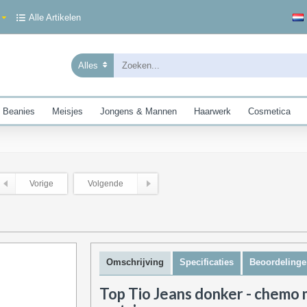
Alle Artikelen
Alles
 Beanies
Meisjes
Jongens & Mannen
Haarwerk
Cosmetica
Vorige
Volgende
Omschrijving
Specificaties
Beoordelinge
Top Tio Jeans donker - chemo m