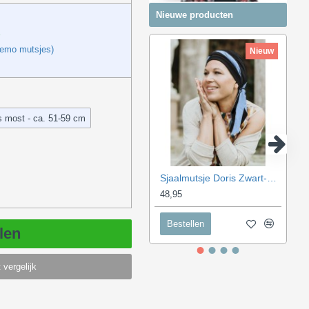
Nieuwe producten
hemo mutsjes)
Nieuw
s most - ca. 51-59 cm
Sjaalmutsje Doris Zwart-Blauw
48,95
Bestellen
len
 vergelijk