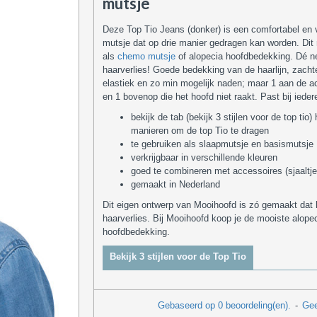
mutsje
Deze Top Tio Jeans (donker) is een comfortabel en ve
mutsje dat op drie manier gedragen kan worden. Dit 
als
chemo mutsje
of alopecia hoofdbedekking. Dé ne
haarverlies! Goede bedekking van de haarlijn, zacht
elastiek en zo min mogelijk naden; maar 1 aan de a
en 1 bovenop die het hoofd niet raakt. Past bij iedere 
bekijk de tab (bekijk 3 stijlen voor de top tio
manieren om de top Tio te dragen
te gebruiken als slaapmutsje en basismutsje
verkrijgbaar in verschillende kleuren
goed te combineren met accessoires (sjaaltj
gemaakt in Nederland
Dit eigen ontwerp van Mooihoofd is zó gemaakt dat he
haarverlies. Bij Mooihoofd koop je de mooiste alop
hoofdbedekking.
Bekijk 3 stijlen voor de Top Tio
Gebaseerd op 0 beoordeling(en).
-
Gee