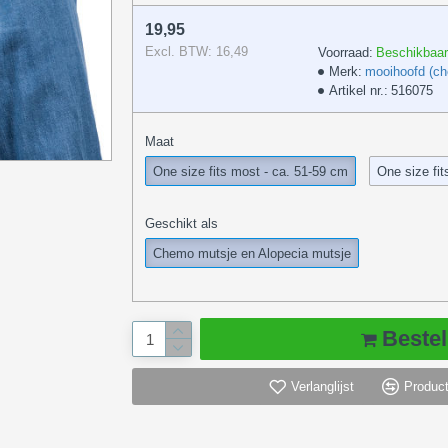
19,95
Excl. BTW: 16,49
Voorraad:
Beschikbaar
Merk:
mooihoofd (c
Artikel nr.:
516075
Maat
One size fits most - ca. 51-59 cm
One size fit
Geschikt als
Chemo mutsje en Alopecia mutsje
Bestel
Verlanglijst
Product