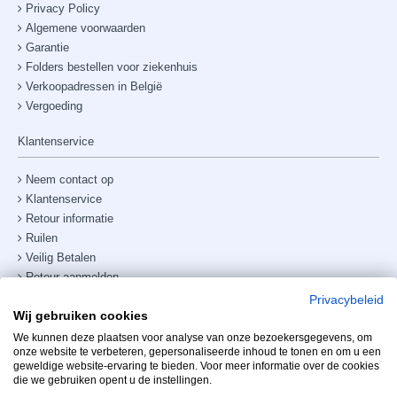
Privacy Policy
Algemene voorwaarden
Garantie
Folders bestellen voor ziekenhuis
Verkoopadressen in België
Vergoeding
Klantenservice
Neem contact op
Klantenservice
Retour informatie
Ruilen
Veilig Betalen
Retour aanmelden
Verzendkosten & bezorging
Privacybeleid
Wij gebruiken cookies
Site map
Telefoonnummer:
+31238882885
We kunnen deze plaatsen voor analyse van onze bezoekersgegevens, om
onze website te verbeteren, gepersonaliseerde inhoud te tonen en om u een
geweldige website-ervaring te bieden. Voor meer informatie over de cookies
Mijn account
die we gebruiken opent u de instellingen.