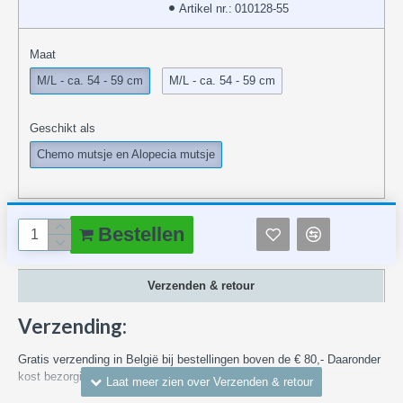
Artikel nr.:
010128-55
Maat
M/L - ca. 54 - 59 cm
M/L - ca. 54 - 59 cm
Geschikt als
Chemo mutsje en Alopecia mutsje
Bestellen
Verzenden & retour
Verzending:
Gratis verzending in België bij bestellingen boven de € 80,- Daaronder
kost bezorging in België vanaf € 7,55
Kijk voor meer informatie en over verzendkosten naar andere landen