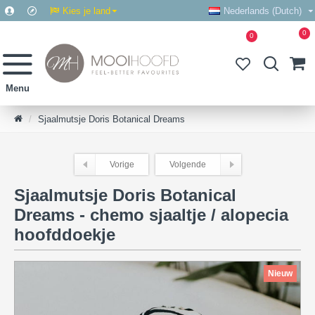
Kies je land
Nederlands (Dutch)
0
0
Sjaalmutsje Doris Botanical Dreams
Vorige
Volgende
Sjaalmutsje Doris Botanical
Dreams - chemo sjaaltje / alopecia
hoofddoekje
Nieuw