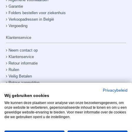
Garantie
Folders bestellen voor ziekenhuis
Verkoopadressen in België
Vergoeding
Klantenservice
Neem contact op
Klantenservice
Retour informatie
Ruilen
Veilig Betalen
Retour aanmelden
Verzendkosten & bezorging
Privacybeleid
Wij gebruiken cookies
Site map
Telefoonnummer:
+31238882885
We kunnen deze plaatsen voor analyse van onze bezoekersgegevens, om
onze website te verbeteren, gepersonaliseerde inhoud te tonen en om u een
geweldige website-ervaring te bieden. Voor meer informatie over de cookies
Mijn account
die we gebruiken opent u de instellingen.