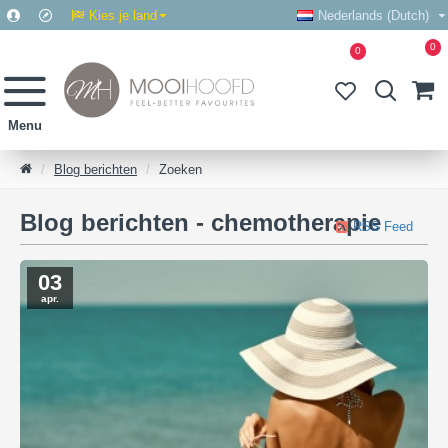
Kies je land
Nederlands (Dutch)
0
0
Blog berichten
Zoeken
Blog berichten - chemotherapie
RSS Feed
03
apr.