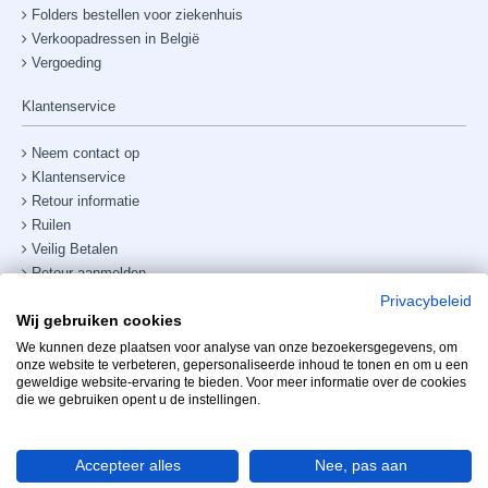
Folders bestellen voor ziekenhuis
Verkoopadressen in België
Vergoeding
Klantenservice
Neem contact op
Klantenservice
Retour informatie
Ruilen
Veilig Betalen
Retour aanmelden
Verzendkosten & bezorging
Privacybeleid
Wij gebruiken cookies
Site map
Telefoonnummer:
+31238882885
We kunnen deze plaatsen voor analyse van onze bezoekersgegevens, om
onze website te verbeteren, gepersonaliseerde inhoud te tonen en om u een
geweldige website-ervaring te bieden. Voor meer informatie over de cookies
Mijn account
die we gebruiken opent u de instellingen.
Accepteer alles
Nee, pas aan
Copyright Mooihoofd 2025 - Realisatie Info2Share