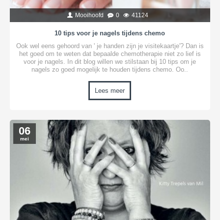
Mooihoofd
0
41124
10 tips voor je nagels tijdens chemo
Ook wel eens gehoord van ' je handen zijn je visitekaartje'? Dan is
het goed om te weten dat bepaalde chemotherapie niet zo lief is
voor je nagels. In dit blog willen we stilstaan bij 10 tips om je
nagels zo goed mogelijk te houden tijdens chemo. Oo..
Lees meer
06
mei