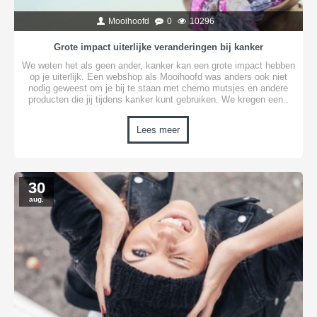
Mooihoofd
0
10296
Grote impact uiterlijke veranderingen bij kanker
We weten het als geen ander, kanker kan een grote impact hebben
op je uiterlijk. Een webshop als Mooihoofd was anders ook niet
nodig geweest om je bij te staan met chemo mutsjes en andere
producten die jij tijdens kanker kunt gebruiken. We kregen een..
Lees meer
30
aug.