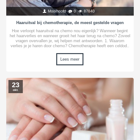
Mooihoofd
0
87840
Haaruitval bij chemotherapie, de meest gestelde vragen
Hoe verloopt haaruitval na chemo nou eigenlijk? Wanneer begint
het haarverlies en wanneer groeit het haar terug na chemo? Zoveel
vragen overvallen je, wij helpen met antwoorden. 1. Waarom
verlies je je haren door chemo? Chemotherapie heeft een celdod..
Lees meer
23
okt.