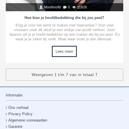
Mooihoofd
0
11826
Hoe kies je hoofdbedekking die bij jou past?
Krijg je voor het eerst te maken met haarverlies? Voor veel
vrouwen voelt dit alsof je een stukje van jezelf verliest. Juist
daarom wil je je hoofd bedekken op een manier die bij jou past. En
waar je je zeker bij voelt. Maar waar moet je dan allemaal..
Lees meer
Weergeven 1 t/m 7 van in totaal 7
Informatie
Ons verhaal
Privacy Policy
Algemene voorwaarden
Garantie