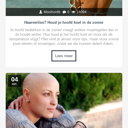
Mooihoofd
0
18094
Haarverlies? Houd je hoofd koel in de zomer
Je hoofd bedekken in de zomer vraagt andere maatregelen dan in
de koude winter. Hoe houd jij het hoofd koel en mooi als de
temperatuur stijgt? Hier vind je alvast onze tips, maar stuur vooral
jouw ideeën of ervaringen, zodat we die kunnen delen! Adem..
Lees meer
04
mrt.