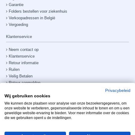
Garantie
Folders bestellen voor ziekenhuis
Verkoopadressen in België
Vergoeding
Klantenservice
Neem contact op
Klantenservice
Retour informatie
Ruilen
Veilig Betalen
Retour aanmelden
Verzendkosten & bezorging
Privacybeleid
Wij gebruiken cookies
Site map
Telefoonnummer:
+31238882885
We kunnen deze plaatsen voor analyse van onze bezoekersgegevens, om
onze website te verbeteren, gepersonaliseerde inhoud te tonen en om u een
geweldige website-ervaring te bieden. Voor meer informatie over de cookies
Mijn account
die we gebruiken opent u de instellingen.