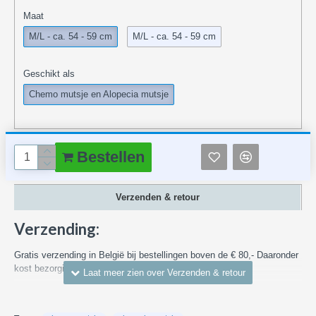
Maat
M/L - ca. 54 - 59 cm
M/L - ca. 54 - 59 cm
Geschikt als
Chemo mutsje en Alopecia mutsje
Bestellen
Verzenden & retour
Verzending:
Gratis verzending in België bij bestellingen boven de € 80,- Daaronder
kost bezorging in België vanaf € 7,55
Kijk voor meer informatie en over verzendkosten naar andere landen
hier