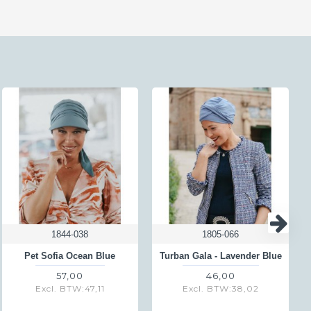
van ons antwoordnummer - hiervoor
t altijd; lees hierna hoe dat
r berekenen wij de helft aan
wij voor iedere klant die een
st dat in België € 4,50
1844-038
1805-066
Pet Sofia Ocean Blue
Turban Gala - Lavender Blue
57,00
46,00
Excl. BTW:47,11
Excl. BTW:38,02