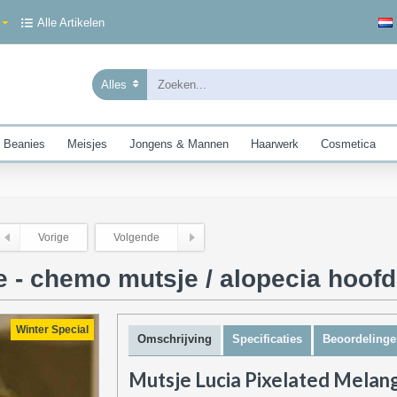
Alle Artikelen
Alles
 Beanies
Meisjes
Jongens & Mannen
Haarwerk
Cosmetica
Vorige
Volgende
e - chemo mutsje / alopecia hoof
Winter Special
Omschrijving
Specificaties
Beoordelinge
Mutsje Lucia Pixelated Melan