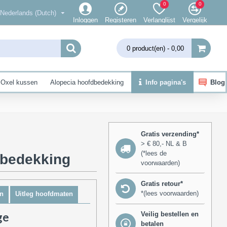
0
0
Nederlands (Dutch)
Inloggen
Registeren
Verlanglijst
Vergelijk
0 product(en) - 0,00
Oxel kussen
Alopecia hoofdbedekking
Info pagina's
Blog
Gratis verzending*
> € 80,- NL & B
(*lees de
dbedekking
voorwaarden)
Gratis retour*
*(lees voorwaarden)
n
Uitleg hoofdmaten
Veilig bestellen en
ge
betalen