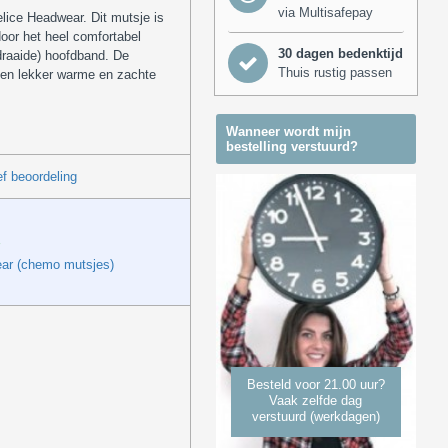
via Multisafepay
lice Headwear. Dit mutsje is
oor het heel comfortabel
30 dagen bedenktijd
draaide) hoofdband. De
Thuis rustig passen
een lekker warme en zachte
Wanneer wordt mijn
bestelling verstuurd?
f beoordeling
ar (chemo mutsjes)
Besteld voor 21.00 uur?
Vaak zelfde dag
verstuurd (werkdagen)