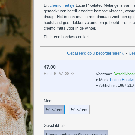
Dit
chemo mutsje
Lucia Pixelated Melange is van Fe
gemaakt van heerlijk zachte bamboe viscose, waard
draagt. Het is een mutsje met daaraan vast een (ge
hoofdband geeft lekker volume om je hoofd. Het is 
chemo muts voor in de winter.
Dit is een handwas artikel.
Gebaseerd op 0 beoordeling(en).
-
Gee
47,00
Excl. BTW: 38,84
Voorraad:
Beschikbaar
Merk:
Felice Headwe
Artikel nr.:
1897-210
Maat
50-57 cm
50-57 cm
Geschikt als
Chemo mutsje en Alopecia mutsje