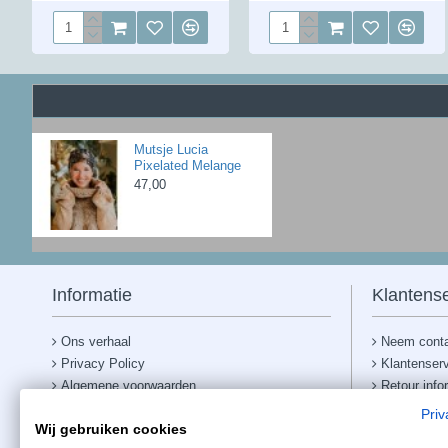
Mutsje Lucia
Pixelated Melange
47,00
Informatie
Klantense
Ons verhaal
Neem conta
Privacy Policy
Klantenser
Algemene voorwaarden
Retour info
Garantie
Ruilen
Priv
Wij gebruiken cookies
Folders bestellen voor ziekenhuis
Verzendkos