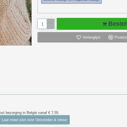
Bestel
Verlanglijst
Product
ost bezorging in België vanaf € 7,55
r