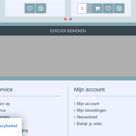
EERDER BEKEKEN
rvice
Mijn account
ct op
Mijn account
vice
Mijn bestellingen
rmatie
Nieuwsbrief
Bekijk je order
acybeleid
ten & bezorging