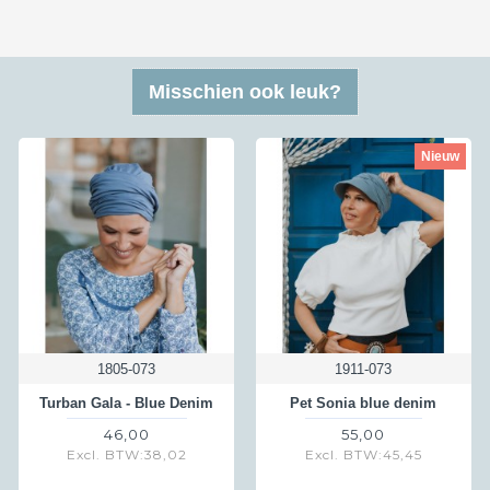
uden te retourneren. Om een retourzending te versturen kun je gebruik maken 
angt. Een retour kan vaak gratis teruggestuurd via dat antwoordnummer maar nie
Misschien ook leuk?
 verzendbewijs of track&trace code verstuurd worden of voor doosjes. Hiervoo
ce of verzendbewijs dan betalen wij de retourkosten wel helemaal. Zo betalen 
n verzendbewijs of Track&Trace als bewijsje dat je het verzonden hebt dan ko
Nieuw
1805-073
1911-073
Turban Gala - Blue Denim
Pet Sonia blue denim
46,00
55,00
Excl. BTW:38,02
Excl. BTW:45,45