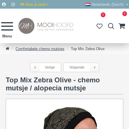
Kies je land
Nederlands (Dutch)
0
0
Comfortabele chemo mutsjes
Top Mix Zebra Olive
Vorige
Volgende
Top Mix Zebra Olive - chemo
mutsje / alopecia mutsje