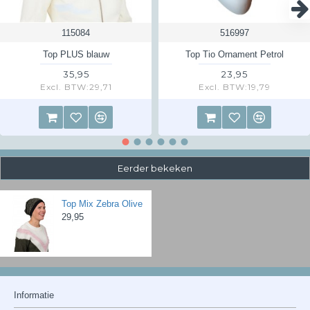
115084
516997
Top PLUS blauw
Top Tio Ornament Petrol
35,95
23,95
Excl. BTW:29,71
Excl. BTW:19,79
Eerder bekeken
Top Mix Zebra Olive
29,95
Informatie