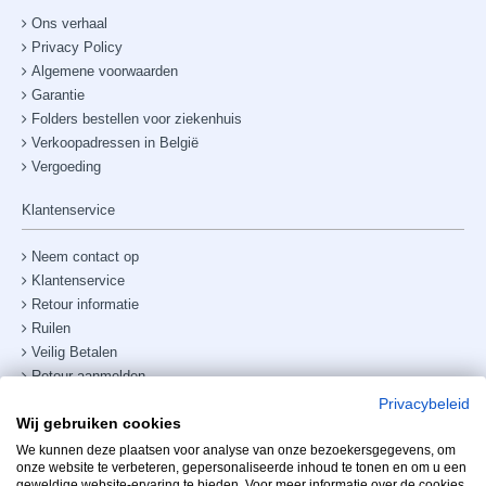
Ons verhaal
Privacy Policy
Algemene voorwaarden
Garantie
Folders bestellen voor ziekenhuis
Verkoopadressen in België
Vergoeding
Klantenservice
Neem contact op
Klantenservice
Retour informatie
Ruilen
Veilig Betalen
Retour aanmelden
Verzendkosten & bezorging
Privacybeleid
Wij gebruiken cookies
Site map
Telefoonnummer:
+31238882885
We kunnen deze plaatsen voor analyse van onze bezoekersgegevens, om
onze website te verbeteren, gepersonaliseerde inhoud te tonen en om u een
geweldige website-ervaring te bieden. Voor meer informatie over de cookies