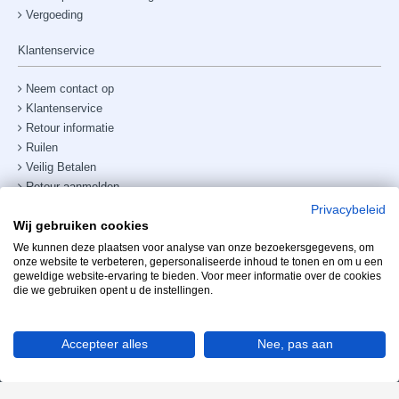
Vergoeding
Klantenservice
Neem contact op
Klantenservice
Retour informatie
Ruilen
Veilig Betalen
Retour aanmelden
Verzendkosten & bezorging
Privacybeleid
Wij gebruiken cookies
Site map
Telefoonnummer:
+31238882885
We kunnen deze plaatsen voor analyse van onze bezoekersgegevens, om
onze website te verbeteren, gepersonaliseerde inhoud te tonen en om u een
geweldige website-ervaring te bieden. Voor meer informatie over de cookies
Mijn account
die we gebruiken opent u de instellingen.
Accepteer alles
Nee, pas aan
Copyright Mooihoofd 2025 - Realisatie Info2Share