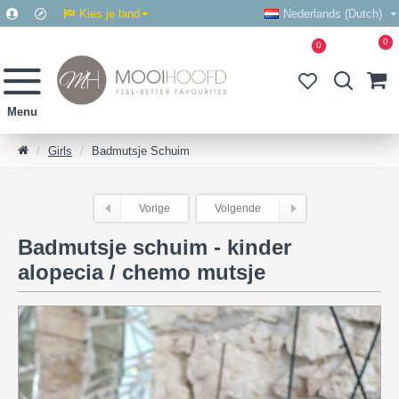
Kies je land
Nederlands (Dutch)
0
0
Girls
Badmutsje Schuim
Vorige
Volgende
Badmutsje schuim - kinder
alopecia / chemo mutsje